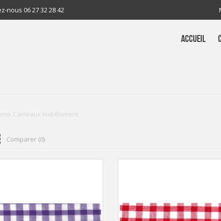
ez-nous
06 27 32 28 42
ACCUEIL
ens Carreaux Habillement
Comparer (
0
)