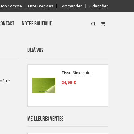
Mon Compte
Liste D'envies
Commander
S'identifier
CONTACT
NOTRE BOUTIQUE
DÉJÀ VUS
Tissu Similicuir...
 mètre
24,90 €
MEILLEURES VENTES