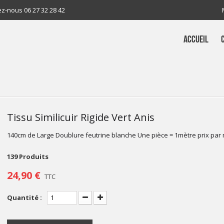
ez-nous
06 27 32 28 42
ACCUEIL
Tissu Similicuir Rigide Vert Anis
140cm de Large Doublure feutrine blanche Une pièce = 1mètre prix par
139
Produits
24,90 €
TTC
Quantité :