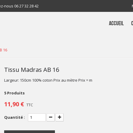
ez-nous
06 27 32 28 42
ACCUEIL
B 16
Tissu Madras AB 16
Largeur: 150cm 100% coton Prix au mètre Prix = m
5
Produits
11,90 €
TTC
Quantité :