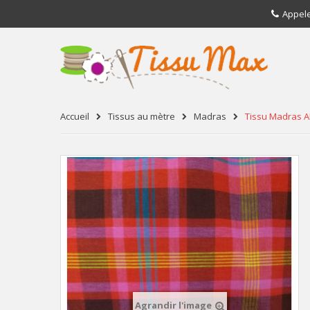
Appel
Accueil
Tissus au mètre
Madras
Tissu Madras A
Agrandir l'image