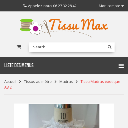
Appelez-nous
06 27 32 28 42
Mon compte
LISTE DES MENUS
Accueil
Tissus au mètre
Madras
Tissu Madras exotique
AB 2