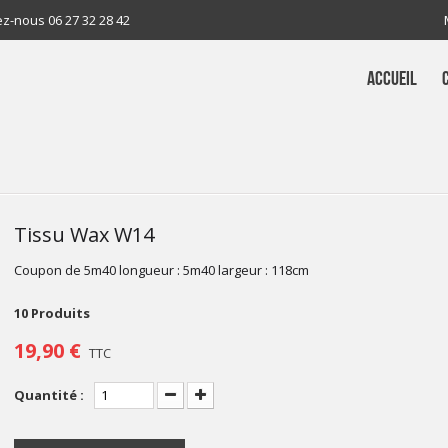
ez-nous
06 27 32 28 42
ACCUEIL
Tissu Wax W14
Coupon de 5m40 longueur : 5m40 largeur : 118cm
10
Produits
19,90 €
TTC
Quantité :