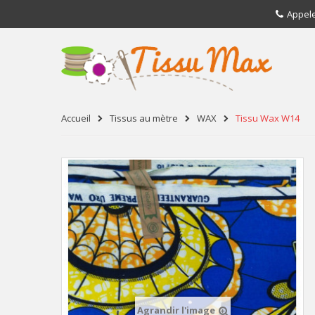
Appel
Accueil
Tissus au mètre
WAX
Tissu Wax W14
Agrandir l'image