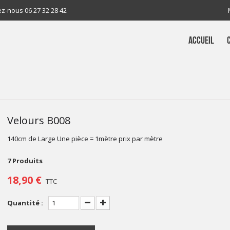
ez-nous
06 27 32 28 42
ACCUEIL
Velours B008
140cm de Large Une pièce = 1mètre prix par mètre
7
Produits
18,90 €
TTC
Quantité :