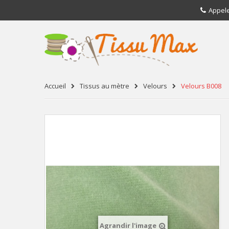
Appel
Accueil
Tissus au mètre
Velours
Velours B008
Agrandir l'image