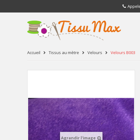
Appel
Accueil
Tissus au mètre
Velours
Velours B003
Agrandir l'image