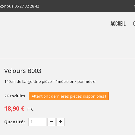
ez-nous
06 27 32 28 42
ACCUEIL
Velours B003
140cm de Large Une pièce = 1mètre prix par mètre
2
Produits
Attention : dernières pièces disponibles !
18,90 €
TTC
Quantité :