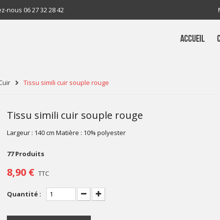
ez-nous
06 27 32 28 42
ACCUEIL
Cuir
Tissu simili cuir souple rouge
Tissu simili cuir souple rouge
Largeur : 140 cm Matière : 10% polyester
77
Produits
8,90 €
TTC
Quantité :