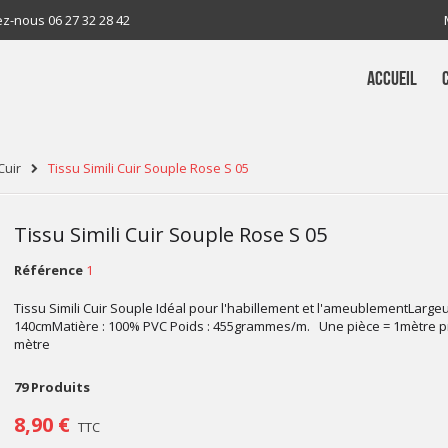
ez-nous
06 27 32 28 42
ACCUEIL
Cuir
Tissu Simili Cuir Souple Rose S 05
Tissu Simili Cuir Souple Rose S 05
Référence
1
Tissu Simili Cuir Souple Idéal pour l'habillement et l'ameublementLargeu
140cmMatière : 100% PVC Poids : 455grammes/m. Une pièce = 1mètre pr
mètre
79
Produits
8,90 €
TTC