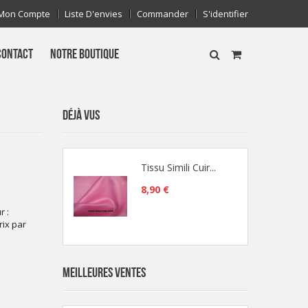
Mon Compte
Liste D'envies
Commander
S'identifier
CONTACT
NOTRE BOUTIQUE
DÉJÀ VUS
Tissu Simili Cuir...
8,90 €
r :
ix par
MEILLEURES VENTES