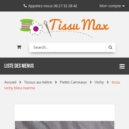
Appelez-nous
06 27 32 28 42
Mon compte
LISTE DES MENUS
Accueil
Tissus au mètre
Petits Carreaux
Vichy
tissu
vichy bleu marine