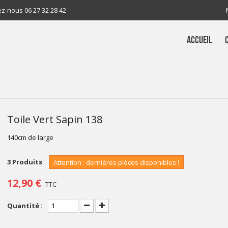
ez-nous
06 27 32 28 42
ACCUEIL
Toile Vert Sapin 138
140cm de large
3
Produits
Attention : dernières pièces disponibles !
12,90 €
TTC
Quantité :