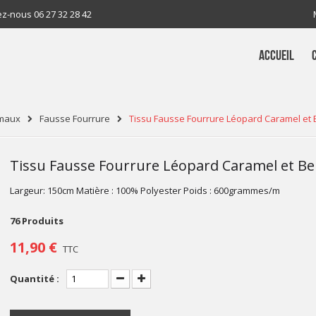
ez-nous
06 27 32 28 42
ACCUEIL
imaux
Fausse Fourrure
Tissu Fausse Fourrure Léopard Caramel et 
Tissu Fausse Fourrure Léopard Caramel et Be
Largeur: 150cm Matière : 100% Polyester Poids : 600grammes/m
76
Produits
11,90 €
TTC
Quantité :