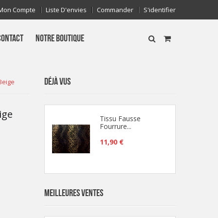
Mon Compte
Liste D'envies
Commander
S'identifier
CONTACT
NOTRE BOUTIQUE
DÉJÀ VUS
Beige
ige
Tissu Fausse
Fourrure...
11,90 €
MEILLEURES VENTES