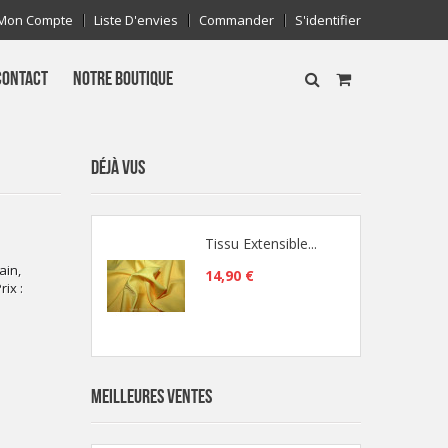
Mon Compte
Liste D'envies
Commander
S'identifier
CONTACT
NOTRE BOUTIQUE
DÉJÀ VUS
Tissu Extensible...
ain,
14,90 €
ix :
MEILLEURES VENTES