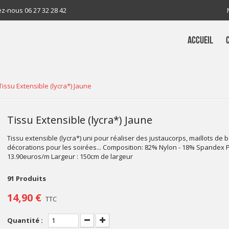
ez-nous
06 27 32 28 42
ACCUEIL
Tissu Extensible (lycra*) Jaune
Tissu Extensible (lycra*) Jaune
Tissu extensible (lycra*) uni pour réaliser des justaucorps, maillots de b
décorations pour les soirées... Composition: 82% Nylon - 18% Spandex Pr
13.90euros/m Largeur : 150cm de largeur
91
Produits
14,90 €
TTC
Quantité :