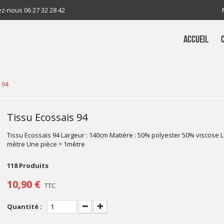
ez-nous
06 27 32 28 42
ACCUEIL
 94
Tissu Ecossais 94
Tissu Ecossais 94 Largeur : 140cm Matière : 50% polyester 50% viscose L
mètre Une pièce = 1mètre
118
Produits
10,90 €
TTC
Quantité :