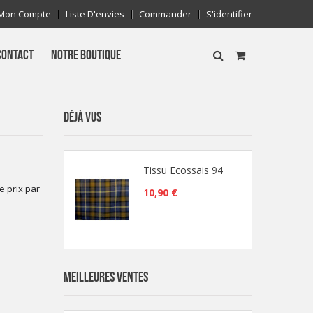
Mon Compte
Liste D'envies
Commander
S'identifier
CONTACT
NOTRE BOUTIQUE
DÉJÀ VUS
Tissu Ecossais 94
e prix par
10,90 €
MEILLEURES VENTES