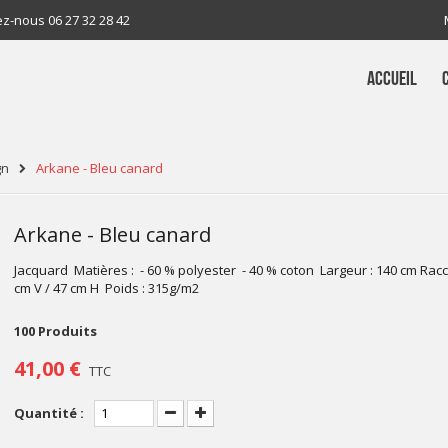
ez-nous
06 27 32 28 42
ACCUEIL
gn
Arkane - Bleu canard
Arkane - Bleu canard
Jacquard Matières : - 60 % polyester - 40 % coton Largeur : 140 cm Racc
cm V / 47 cm H Poids : 315g/m2
100
Produits
41,00 €
TTC
Quantité :