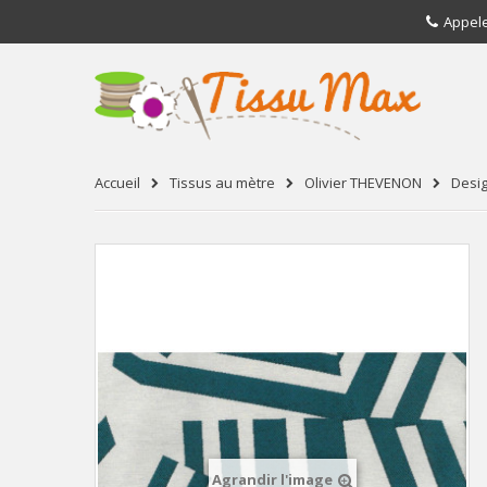
Appel
Accueil
Tissus au mètre
Olivier THEVENON
Desi
Agrandir l'image