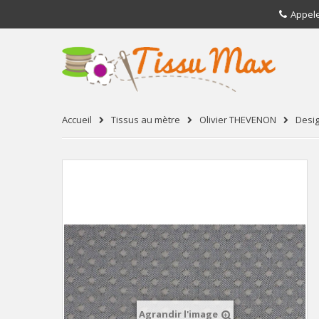
Appel
Accueil
Tissus au mètre
Olivier THEVENON
Desi
Agrandir l'image