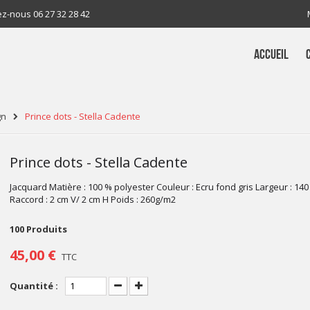
ez-nous
06 27 32 28 42
ACCUEIL
gn
Prince dots - Stella Cadente
Prince dots - Stella Cadente
Jacquard Matière : 100 % polyester Couleur : Ecru fond gris Largeur : 14
Raccord : 2 cm V/ 2 cm H Poids : 260g/m2
100
Produits
45,00 €
TTC
Quantité :