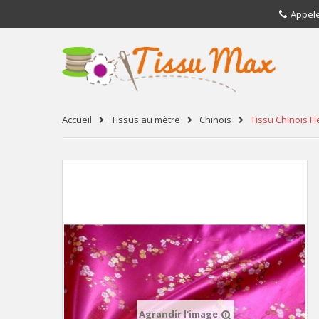
Appel
Accueil
Tissus au mètre
Chinois
Tissu Chinois F
Agrandir l'image