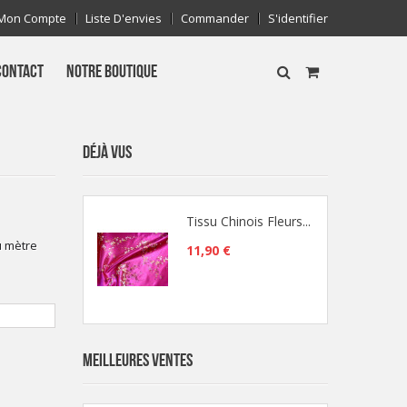
Mon Compte
Liste D'envies
Commander
S'identifier
CONTACT
NOTRE BOUTIQUE
DÉJÀ VUS
Tissu Chinois Fleurs...
u mètre
11,90 €
MEILLEURES VENTES