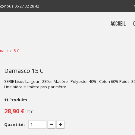
ez-nous
06 27 32 28 42
ACCUEIL
masco 15 C
Damasco 15 C
SERIE Lisos Largeur : 280cmMatière : Polyester 40% , Coton 60% Poids :3
Une pièce = 1mètre prix par mètre
11
Produits
28,90 €
TTC
Quantité :