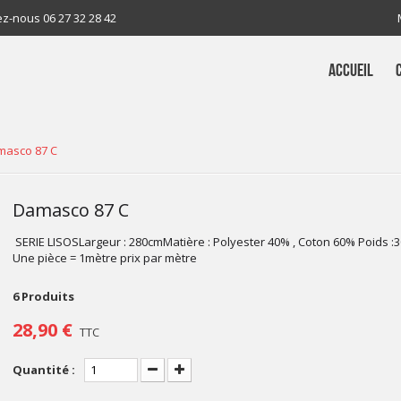
ez-nous
06 27 32 28 42
ACCUEIL
masco 87 C
Damasco 87 C
SERIE LISOSLargeur : 280cmMatière : Polyester 40% , Coton 60% Poids :
Une pièce = 1mètre prix par mètre
6
Produits
28,90 €
TTC
Quantité :